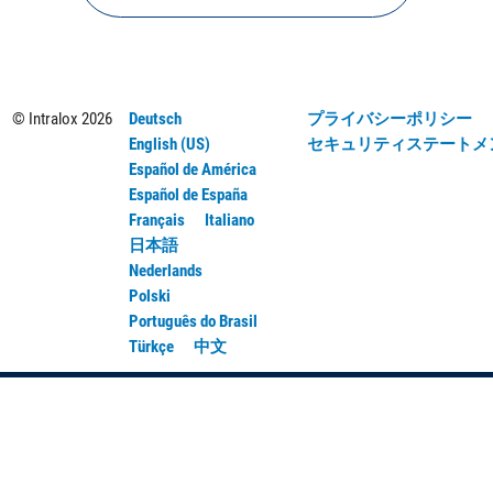
© Intralox
2026
Deutsch
プライバシーポリシー
English (US)
セキュリティステートメ
Español de América
Español de España
Français
Italiano
日本語
Nederlands
Polski
Português do Brasil
Türkçe
中文